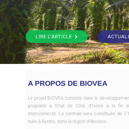
LIRE L'ARTICLE
ACTUAL
A PROPOS DE BIOVEA
Le projet BIOVEA consiste dans le développement, l
propriété à l’Etat de Côte d’Ivoire à la fin
interconnecté. La centrale sera constituée de 
huile à Ayebo, dans la région d’Aboisso.