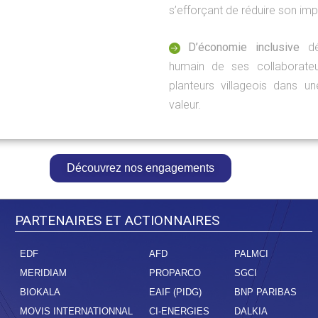
s’efforçant de réduire son im
D’économie inclusive
dév
humain de ses collaborate
planteurs villageois dans u
valeur.
Découvrez nos engagements
PARTENAIRES ET ACTIONNAIRES
EDF
AFD
PALMCI
MERIDIAM
PROPARCO
SGCI
BIOKALA
EAIF
(PIDG)
BNP PARIBAS
MOVIS INTERNATIONNAL
CI-ENERGIES
DALKIA