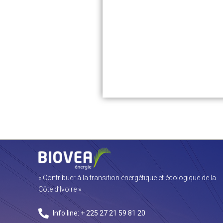
« Contribuer à la transition énergétique et écologique de la
Côte d’Ivoire »
Info line: + 225 27 21 59 81 20